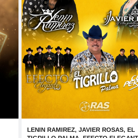
LENIN RAMIREZ, JAVIER ROSAS, EL
TIGRILLO PALMA, EFECTO ELEGANT